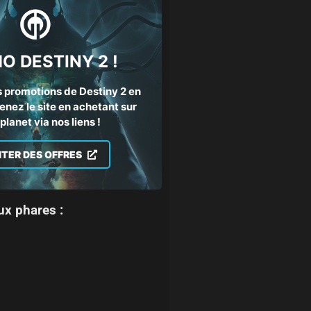
O DESTINY 2 !
 promotions de Destiny 2 en
enez le site en achetant sur
lanet via nos liens !
ITER DES OFFRES
 de Bungie, révèle enfin son gameplay et sa date
ux phares :