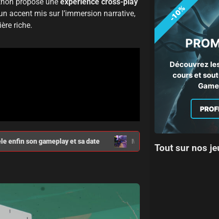
athon propose une
expérience cross-play
-10%
 un accent mis sur l’immersion narrative,
re riche.
PROM
Découvrez les
cours et sout
Gamep
PROF
 enfin son gameplay et sa date
Marathon, l’extraction shooter
Tout sur nos je