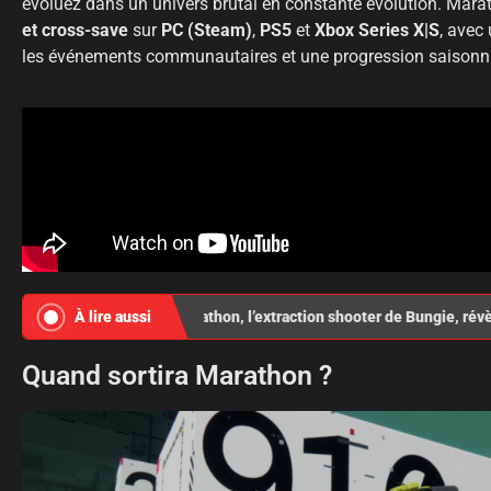
évoluez dans un univers brutal en constante évolution. Mar
et cross-save
sur
PC (Steam)
,
PS5
et
Xbox Series X|S
, avec
les événements communautaires et une progression saisonniè
À lire aussi
Marathon, l’extraction shooter de Bungie, révèle
Quand sortira Marathon ?