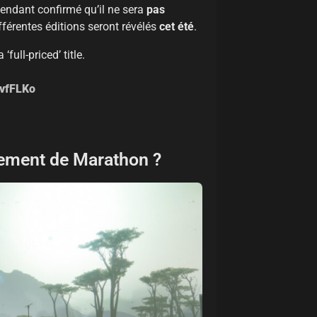
pendant confirmé qu’il ne sera
pas
ifférentes éditions seront révélés
cet été
.
full-priced’ title.
1vfFLKo
cement de Marathon ?