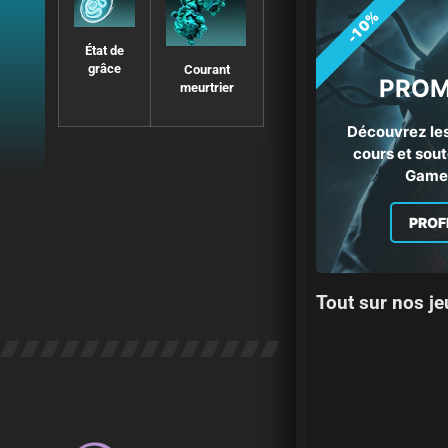
-10%
Coups
État de
Formation
combinés
grâce
Courant
orageuse
PROM
meurtrier
Découvrez les
cours et sout
Gamep
PROF
Grenades
orages
Esquive du
parieur
Tout sur nos je