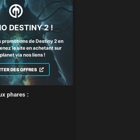
O DESTINY 2 !
 promotions de Destiny 2 en
enez le site en achetant sur
lanet via nos liens !
ITER DES OFFRES
ux phares :