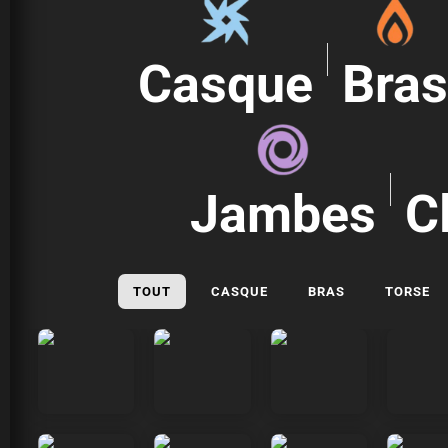
Casque
Bra
Jambes
C
TOUT
CASQUE
BRAS
TORSE