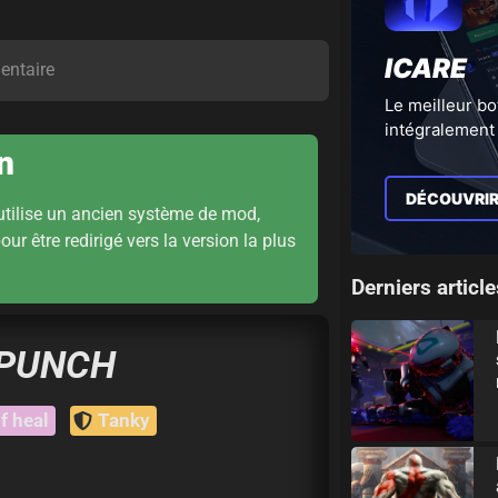
ICARE
ntaire
Le meilleur bo
intégralement 
n
DÉCOUVRI
utilise un ancien système de mod,
our être redirigé vers la version la plus
Derniers article
 PUNCH
f heal
Tanky