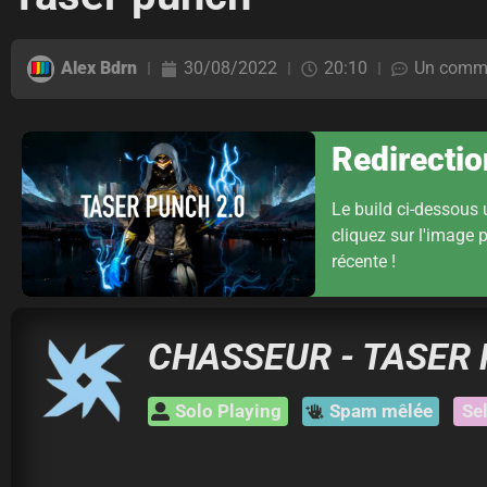
Alex Bdrn
30/08/2022
20:10
Un comme
Redirectio
Le build ci-dessous 
cliquez sur l'image p
récente !
CHASSEUR - TASER
Solo Playing
Spam mêlée
Sel