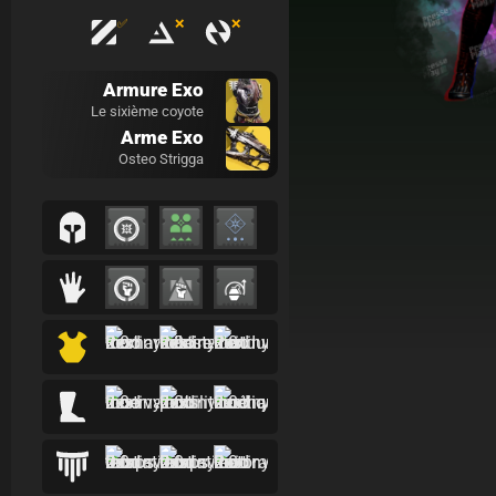
✅
❌
❌
Armure Exo
Le sixième coyote
Arme Exo
Osteo Strigga