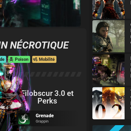
IN NÉCROTIQUE
de
Poison
Mobilité
Filobscur 3.0 et
Perks
Grenade
Grappin