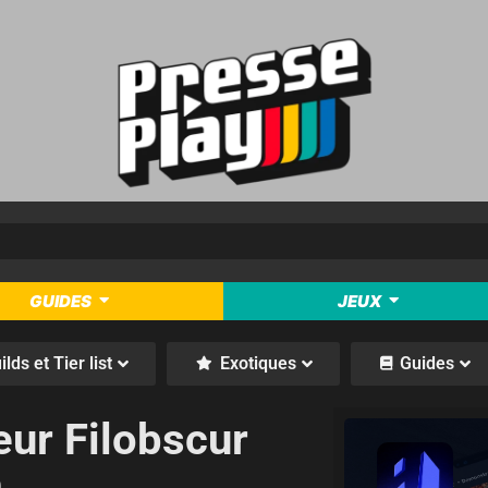
GUIDES
JEUX
ilds et Tier list
Exotiques
Guides
eur Filobscur
e