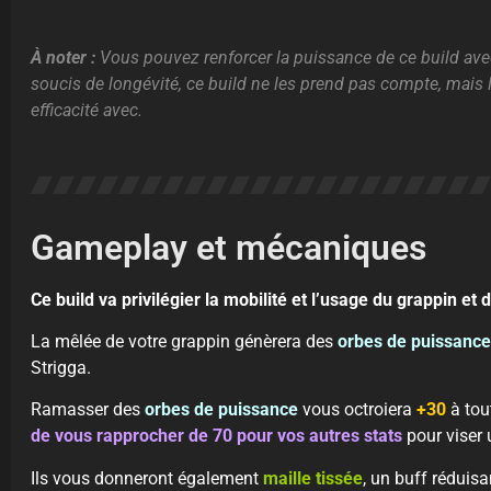
À noter :
Vous pouvez renforcer la puissance de ce build avec
soucis de longévité, ce build ne les prend pas compte, mais 
efficacité avec.
Gameplay et mécaniques
Ce build va privilégier la mobilité et l’usage du grappin et
La mêlée de votre grappin génèrera des
orbes de puissance
Strigga.
Ramasser des
orbes de puissance
vous octroiera
+30
à tou
de vous rapprocher de 70 pour vos autres stats
pour viser u
Ils vous donneront également
maille tissée
, un buff réduisa