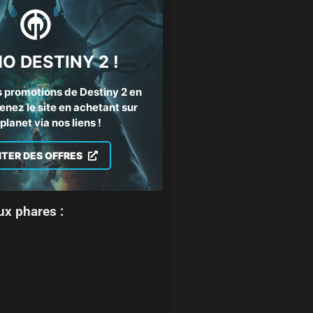
O DESTINY 2 !
 promotions de Destiny 2 en
enez le site en achetant sur
lanet via nos liens !
ITER DES OFFRES
ux phares :