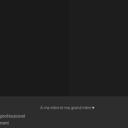
À ma mère et ma grand mère ♥︎
 professionel
ment