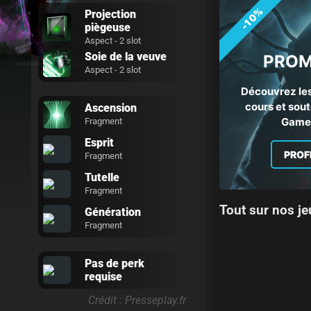
-10%
Projection
piègeuse
Aspect - 2 slot
Soie de la veuve
PROM
Aspect - 2 slot
Découvrez les
cours et sout
Ascension
Gamep
Fragment
Esprit
PROF
Fragment
Tutelle
Fragment
Tout sur nos je
Génération
Fragment
Pas de perk
requise
Crédit : Presseplay.fr