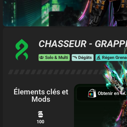
CHASSEUR - GRAPP
Solo & Multi
Dégâts
Régen Grena
Élements clés et
Obtenir en 4K
Mods
100