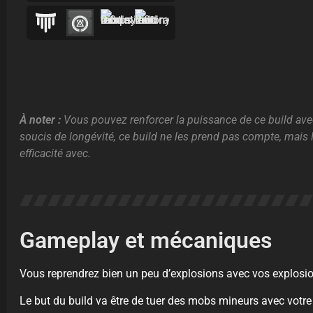
À noter :
Vous pouvez renforcer la puissance de ce build avec
soucis de longévité, ce build ne les prend pas compte, mais 
efficacité avec.
Gameplay et mécaniques
Vous reprendrez bien un peu d’explosions avec vos explosi
Le but du build va être de tuer des mobs mineurs avec votr