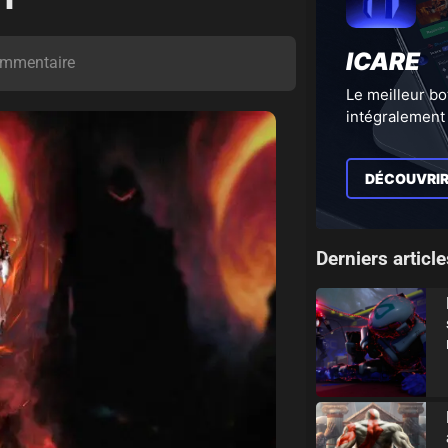
ICARE
mmentaire
Le meilleur bo
intégralement 
DÉCOUVRI
Derniers article