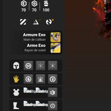
70
70
100
✅
✅
❌
Armure Exo
Main de caliban
Arme Exo
Rayon de soleil