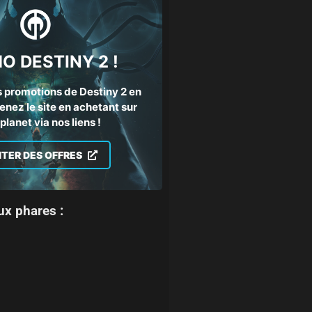
O DESTINY 2 !
 promotions de Destiny 2 en
enez le site en achetant sur
lanet via nos liens !
ITER DES OFFRES
ux phares :