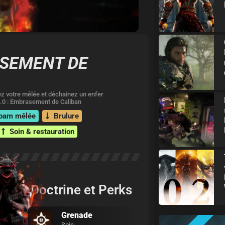
SEMENT DE
z votre mêlée et déchainez un enfer
 3.0 : Embrasement de Caliban
pam mêlée
Brulure
Soin & restauration
Doctrine et Perks
Grenade
Soin