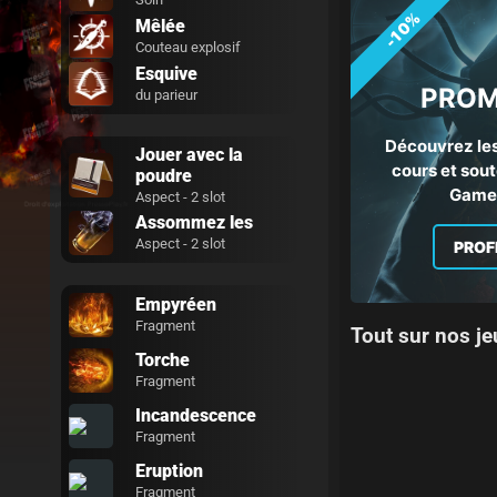
-10%
Mêlée
Couteau explosif
Esquive
PROM
du parieur
Découvrez les
Jouer avec la
cours et sout
poudre
Gamep
Aspect - 2 slot
Assommez les
Aspect - 2 slot
PROF
Empyréen
Fragment
Tout sur nos je
Torche
Fragment
Incandescence
Fragment
Eruption
Fragment