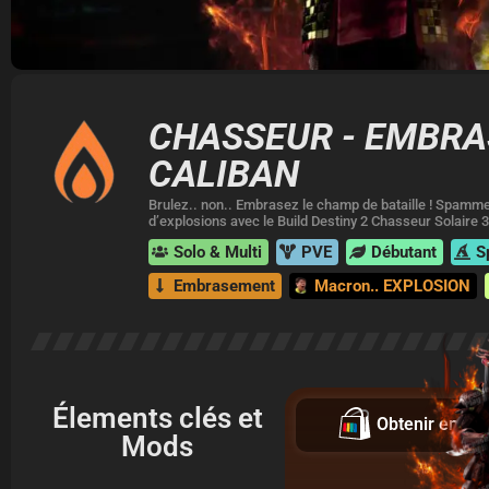
CHASSEUR - EMBRA
CALIBAN
Brulez.. non.. Embrasez le champ de bataille ! Spamme
d’explosions avec le Build Destiny 2 Chasseur Solaire
Solo & Multi
PVE
Débutant
S
Embrasement
Macron.. EXPLOSION
Élements clés et
Obtenir en 4K
Mods