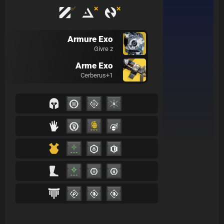
✅
❌
❌
Armure Exo
Givre z
Arme Exo
Cerberus+1