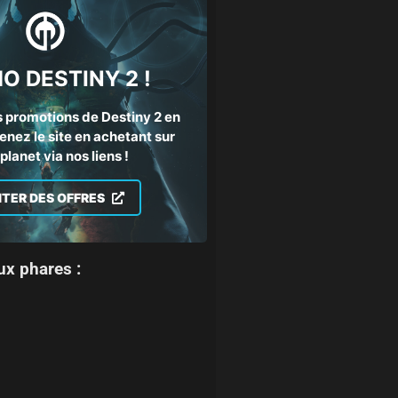
O DESTINY 2 !
 promotions de Destiny 2 en
enez le site en achetant sur
lanet via nos liens !
ITER DES OFFRES
ux phares :