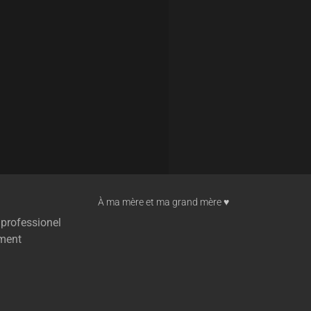
À ma mère et ma grand mère ♥︎
 professionel
ment