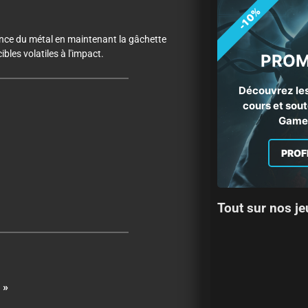
-10%
ence du métal en maintenant la gâchette
bles volatiles à l'impact.
PROM
Découvrez les
cours et sout
Gamep
PROF
Tout sur nos je
é »