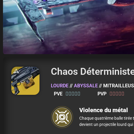
Chaos Déterminist
LOURDE
//
ABYSSALE
// MITRAILLEU
PVE
PVP










Violence du métal
Chaque quatrième balle tirée
devient un projectile lourd qui a