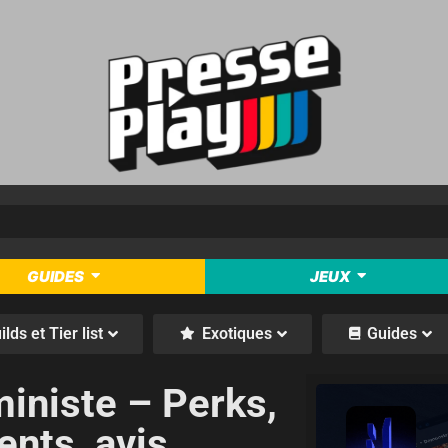
GUIDES
JEUX
ilds et Tier list
Exotiques
Guides
ministe – Perks,
ents, avis