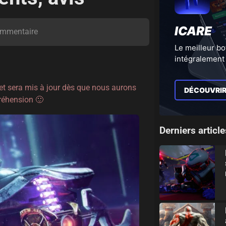
ICARE
mmentaire
Le meilleur bo
intégralement 
 et sera mis à jour dès que nous aurons
DÉCOUVRI
préhension 🙂
Derniers article