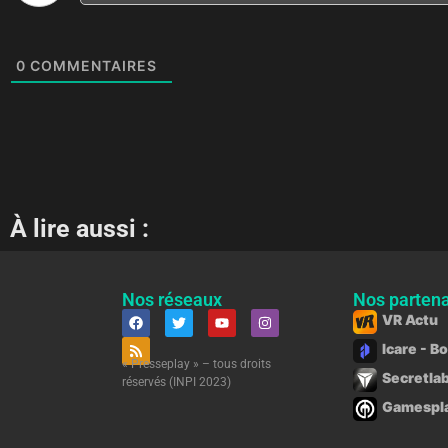
0
COMMENTAIRES
À lire aussi :
Nos réseaux
Nos partena
VR Actu
Icare - B
« Presseplay » – tous droits
Secretlab
réservés (INPI 2023)
Gamesplan