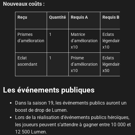
Nouveaux coûts :
Reçu
Quantité
Requis A
Requis B
Req
C
Prismes
1
Matrice
Eclats
Lum
d’amélioration
d’amélioration
légendaire
x10
x10
x10
Eclat
1
Prisme
Eclats
Lum
ascendant
d’amélioration
légendaire
x50
x10
x50
Les événements publiques
Dans la saison 19, les événements publics auront un
boost de drop de Lumen.
Lors de la réalisation d’événements publics héroïques,
les joueurs peuvent s’attendre à gagner entre 10 000 et
12 500 Lumen.