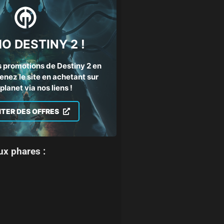
O DESTINY 2 !
 promotions de Destiny 2 en
enez le site en achetant sur
lanet via nos liens !
ITER DES OFFRES
ux phares :