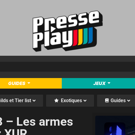
GUIDES
JEUX
ilds et Tier list
Exotiques
Guides
.3 – Les armes
z XUR