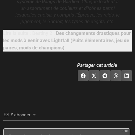
système de Rangs de Gardien
. Chaque loadout a
un assortiment de couleurs et d’icônes parmi
lesquelles choisir, y compris l’Épreuve, les raids, le
jugement, le Gambit, les types de dégâts, etc.
Lire la suite : Destiny 2 :
Des changements drastiques pour
les mods à venir avec Lightfall (Puits élémentaires, jeu de
paires, mods de champions)
Partager cet article
S’abonner
3500