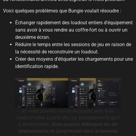
Voici quelques problèmes que Bungie voulait résoudre :
Échanger rapidement des loadout entiers d’équipement
sans avoir à vous rendre au coffre-fort ou à ouvrir un
deuxième écran.
Réduire le temps entre les sessions de jeu en raison de
la nécessité de reconstruire un loadout.
Créer des moyens d’étiqueter les chargements pour une
identification rapide.
Ici, vous pouvez voir un Arcaniste avec trois
loadout créés à partir des six emplacements qu’il
a déverrouillés.
Vous pourrez débloquer les dix
emplacements en progressant dans le nouveau