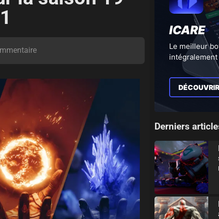
11
ICARE
Le meilleur bo
mmentaire
intégralement 
DÉCOUVRI
Derniers article