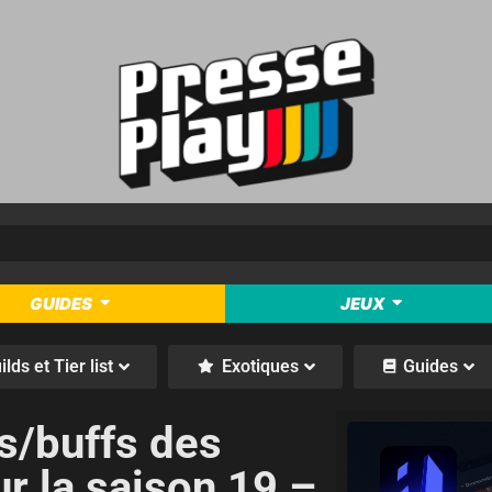
GUIDES
JEUX
ilds et Tier list
Exotiques
Guides
fs/buffs des
ur la saison 19 –