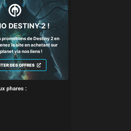
O DESTINY 2 !
 promotions de Destiny 2 en
enez le site en achetant sur
lanet via nos liens !
ITER DES OFFRES
ux phares :