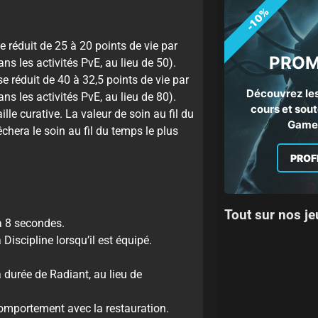
-10%
 réduit de 25 à 20 points de vie par
PROM
s les activités PvE, au lieu de 50).
 réduit de 40 à 32,5 points de vie par
Découvrez les
s les activités PvE, au lieu de 80).
cours et sout
lle curative. La valeur de soin au fil du
Gamep
êchera le soin au fil du temps le plus
PROF
Tout sur nos je
à 8 secondes.
iscipline lorsqu’il est équipé.
 durée de Radiant, au lieu de
omportement avec la restauration.