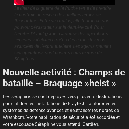
Le dieu de la guerre de la Ruche tente de prendre
le contrôle du réseau de satellites armés de
Raspoutine. Entre ses mains, elle tournerait son
pouvoir dévastateur sur la dernière cité. Pour
l’arrêter, l’Avant-garde a autorisé des opérations
secrètes spéciales armées des armes les plus
avancées de l’esprit tutélaire. Les agents menant
ces opérations sont connus sous le nom de
Séraphins.
Nouvelle activité : Champs de
bataille – Braquage »heist »
Les séraphins se sont déployés vers plusieurs destinations
pour infiltrer les installations de Braytech, contourner les
systèmes de défense avancés et neutraliser les hordes de
Wrathborn. Votre habilitation de sécurité a été accordée et
votre escouade Séraphine vous attend, Gardien.