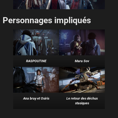
Personnages impliqués
RASPOUTINE
Mara Sov
Ana bray et Osiris
Le retour des déchus
stasiques