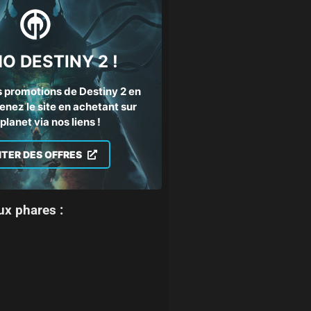
O DESTINY 2 !
 promotions de Destiny 2 en
enez le site en achetant sur
lanet via nos liens !
ITER DES OFFRES
ux phares :