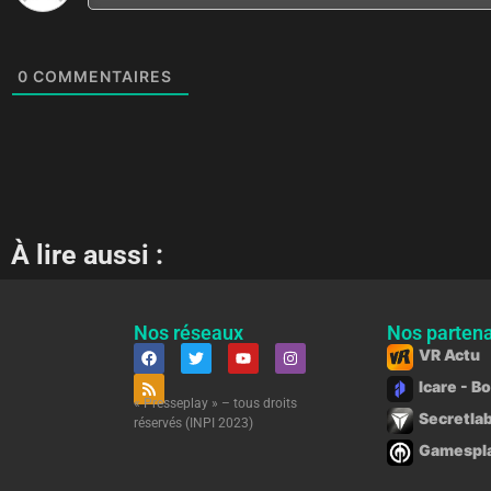
0
COMMENTAIRES
À lire aussi :
Nos réseaux
Nos partena
VR Actu
Icare - B
« Presseplay » – tous droits
Secretlab
réservés (INPI 2023)
Gamesplan