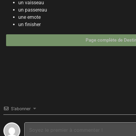
un vaisseau
un passereau
une emote
un finisher
Page complète de Desti
S’abonner