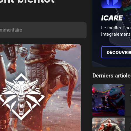
ICARE
Le meilleur bo
mmentaire
intégralement 
DÉCOUVRI
Derniers article