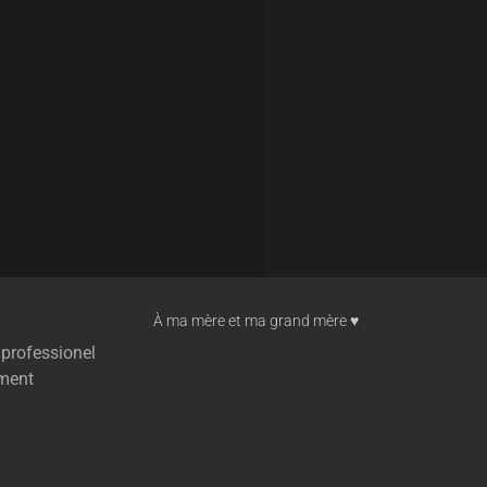
À ma mère et ma grand mère ♥︎
 professionel
ment