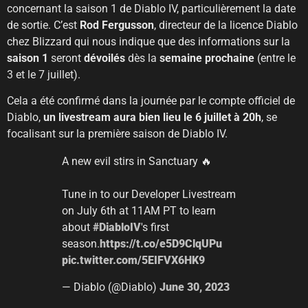
concernant la saison 1 de Diablo IV, particulièrement la date
de sortie. C’est
Rod Fergusson
, directeur de la licence Diablo
chez Blizzard qui nous indique que des informations sur la
saison 1
seront
dévoilés
dès la
semaine prochaine
(entre le
3 et le 7 juillet).
Cela a été confirmé dans la journée par le compte officiel de
Diablo,
un livestream aura bien lieu le 6 juillet à 20h
, se
focalisant sur la première saison de Diablo IV.
A new evil stirs in Sanctuary 🔥
Tune in to our Developer Livestream
on July 6th at 11AM PT to learn
about
#DiabloIV
's first
season.
https://t.co/e5D9ClqUPu
pic.twitter.com/5EIFVX6HK9
— Diablo (@Diablo)
June 30, 2023